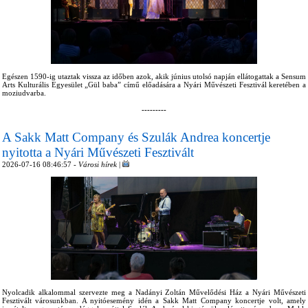
Egészen 1590-ig utaztak vissza az időben azok, akik június utolsó napján ellátogattak a Sensum
Arts Kulturális Egyesület „Gül baba” című előadására a Nyári Művészeti Fesztivál keretében a
moziudvarba.
---------
A Sakk Matt Company és Szulák Andrea koncertje
nyitotta a Nyári Művészeti Fesztivált
2026-07-16 08:46:57 -
Városi hírek
|
Nyolcadik alkalommal szervezte meg a Nadányi Zoltán Művelődési Ház a Nyári Művészeti
Fesztivált városunkban. A nyitóesemény idén a Sakk Matt Company koncertje volt, amely