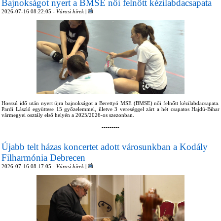
Bajnokságot nyert a BMSE női felnőtt kézilabdacsapata
2026-07-16 08:22:05 -
Városi hírek
|
Hosszú idő után nyert újra bajnokságot a Berettyó MSE (BMSE) női felnőtt kézilabdacsapata.
Pardi László együttese 15 győzelemmel, illetve 3 vereséggel zárt a hét csapatos Hajdú-Bihar
vármegyei osztály első helyén a 2025/2026-os szezonban.
---------
Újabb telt házas koncertet adott városunkban a Kodály
Filharmónia Debrecen
2026-07-16 08:17:05 -
Városi hírek
|