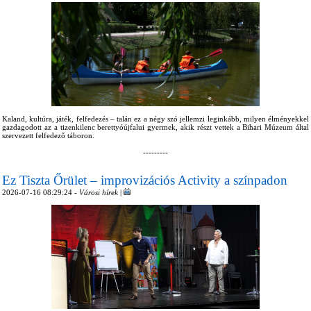
Kaland, kultúra, játék, felfedezés – talán ez a négy szó jellemzi leginkább, milyen élményekkel
gazdagodott az a tizenkilenc berettyóújfalui gyermek, akik részt vettek a Bihari Múzeum által
szervezett felfedező táboron.
---------
Ez Tiszta Őrület – improvizációs Activity a színpadon
2026-07-16 08:29:24 -
Városi hírek
|