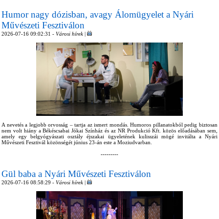
Humor nagy dózisban, avagy Álomügyelet a Nyári
Művészeti Fesztiválon
2026-07-16 09:02:31 -
Városi hírek
|
A nevetés a legjobb orvosság – tartja az ismert mondás. Humoros pillanatokból pedig biztosan
nem volt hiány a Békéscsabai Jókai Színház és az NR Produkció Kft. közös előadásában sem,
amely egy belgyógyászati osztály éjszakai ügyeletének kulisszái mögé invitálta a Nyári
Művészeti Fesztivál közönségét június 23-án este a Moziudvarban.
---------
Gül baba a Nyári Művészeti Fesztiválon
2026-07-16 08:58:29 -
Városi hírek
|