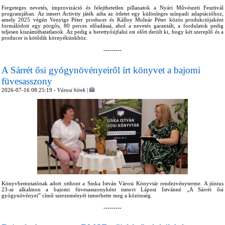
Fergeteges nevetés, improvizáció és felejthetetlen pillanatok a Nyári Művészeti Fesztivál
programjában. Az ismert Activity játék adta az ötletet egy különleges színpadi adaptációhoz,
amely 2025 végén Venyige Péter producer és Kálloy Molnár Péter közös produkciójaként
formálódott egy pörgős, 80 perces előadássá, ahol a nevetés garantált, a fordulatok pedig
teljesen kiszámíthatatlanok. Az pedig a berettyóújfalui est előtt derült ki, hogy két szereplő és a
producer is kötődik környékünkhöz.
---------
A Sárrét ősi gyógynövényeiről írt könyvet a bajomi
füvesasszony
2026-07-16 08:25:19 -
Városi hírek
|
Könyvbemutatónak adott otthont a Sinka István Városi Könyvtár rendezvényterme. A június
23-ai alkalmon a bajomi füvesasszonyként ismert Láposi Istvánné „A Sárrét ősi
gyógynövényei” című szerzeményét ismerhette meg a közönség.
---------