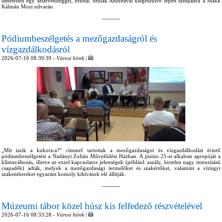
ismételten egy sztárvendéggel, ezúttal Szulák Andreával kiegészülve lépett színpadra a Makk
Kálmán Mozi udvarán.
---------
Pódiumbeszélgetés a mezőgazdaságról és
vízgazdálkodásról
2026-07-16 08:39:39 -
Városi hírek
|
„Mit iszik a kukorica?” címmel tartottak a mezőgazdaságot és vízgazdálkodást érintő
pódiumbeszélgetést a Nadányi Zoltán Művelődési Házban. A június 25-ei alkalom apropóját a
klímaváltozás, illetve az ezzel kapcsolatos jelenségek (például: aszály, hirtelen nagy intenzitású
csapadék) adták, melyek a mezőgazdasági termelőket és szakértőket, valamint a vízügyi
szakembereket egyaránt komoly kihívások elé állítják.
---------
Múzeumi tábor közel húsz kis felfedező részvételével
2026-07-16 08:33:28 -
Városi hírek
|