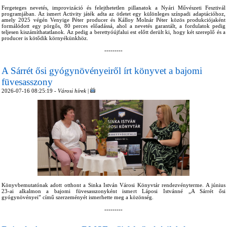
Fergeteges nevetés, improvizáció és felejthetetlen pillanatok a Nyári Művészeti Fesztivál
programjában. Az ismert Activity játék adta az ötletet egy különleges színpadi adaptációhoz,
amely 2025 végén Venyige Péter producer és Kálloy Molnár Péter közös produkciójaként
formálódott egy pörgős, 80 perces előadássá, ahol a nevetés garantált, a fordulatok pedig
teljesen kiszámíthatatlanok. Az pedig a berettyóújfalui est előtt derült ki, hogy két szereplő és a
producer is kötődik környékünkhöz.
---------
A Sárrét ősi gyógynövényeiről írt könyvet a bajomi
füvesasszony
2026-07-16 08:25:19 -
Városi hírek
|
Könyvbemutatónak adott otthont a Sinka István Városi Könyvtár rendezvényterme. A június
23-ai alkalmon a bajomi füvesasszonyként ismert Láposi Istvánné „A Sárrét ősi
gyógynövényei” című szerzeményét ismerhette meg a közönség.
---------