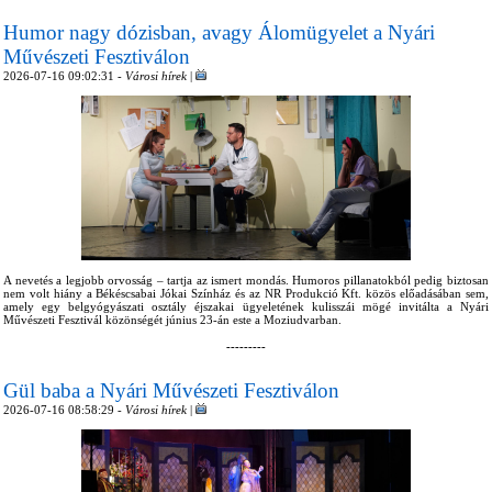
Humor nagy dózisban, avagy Álomügyelet a Nyári
Művészeti Fesztiválon
2026-07-16 09:02:31 -
Városi hírek
|
A nevetés a legjobb orvosság – tartja az ismert mondás. Humoros pillanatokból pedig biztosan
nem volt hiány a Békéscsabai Jókai Színház és az NR Produkció Kft. közös előadásában sem,
amely egy belgyógyászati osztály éjszakai ügyeletének kulisszái mögé invitálta a Nyári
Művészeti Fesztivál közönségét június 23-án este a Moziudvarban.
---------
Gül baba a Nyári Művészeti Fesztiválon
2026-07-16 08:58:29 -
Városi hírek
|