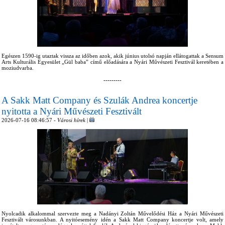
Egészen 1590-ig utaztak vissza az időben azok, akik június utolsó napján ellátogattak a Sensum
Arts Kulturális Egyesület „Gül baba” című előadására a Nyári Művészeti Fesztivál keretében a
moziudvarba.
---------
A Sakk Matt Company és Szulák Andrea koncertje
nyitotta a Nyári Művészeti Fesztivált
2026-07-16 08:46:57 -
Városi hírek
|
Nyolcadik alkalommal szervezte meg a Nadányi Zoltán Művelődési Ház a Nyári Művészeti
Fesztivált városunkban. A nyitóesemény idén a Sakk Matt Company koncertje volt, amely