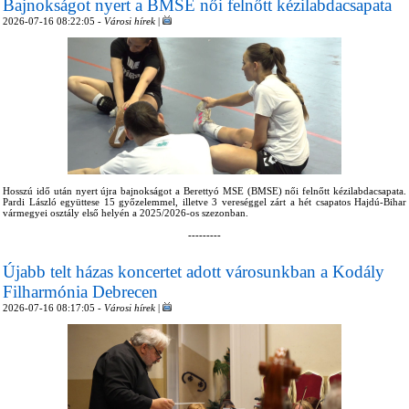
Bajnokságot nyert a BMSE női felnőtt kézilabdacsapata
2026-07-16 08:22:05 -
Városi hírek
|
Hosszú idő után nyert újra bajnokságot a Berettyó MSE (BMSE) női felnőtt kézilabdacsapata.
Pardi László együttese 15 győzelemmel, illetve 3 vereséggel zárt a hét csapatos Hajdú-Bihar
vármegyei osztály első helyén a 2025/2026-os szezonban.
---------
Újabb telt házas koncertet adott városunkban a Kodály
Filharmónia Debrecen
2026-07-16 08:17:05 -
Városi hírek
|