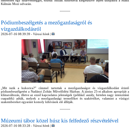
ismételten egy sztárvendéggel, ezúttal Szulák Andreával kiegészülve lépett színpadra a Makk
Kálmán Mozi udvarán.
---------
Pódiumbeszélgetés a mezőgazdaságról és
vízgazdálkodásról
2026-07-16 08:39:39 -
Városi hírek
|
„Mit iszik a kukorica?” címmel tartottak a mezőgazdaságot és vízgazdálkodást érintő
pódiumbeszélgetést a Nadányi Zoltán Művelődési Házban. A június 25-ei alkalom apropóját a
klímaváltozás, illetve az ezzel kapcsolatos jelenségek (például: aszály, hirtelen nagy intenzitású
csapadék) adták, melyek a mezőgazdasági termelőket és szakértőket, valamint a vízügyi
szakembereket egyaránt komoly kihívások elé állítják.
---------
Múzeumi tábor közel húsz kis felfedező részvételével
2026-07-16 08:33:28 -
Városi hírek
|