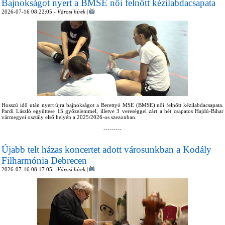
Bajnokságot nyert a BMSE női felnőtt kézilabdacsapata
2026-07-16 08:22:05 -
Városi hírek
|
Hosszú idő után nyert újra bajnokságot a Berettyó MSE (BMSE) női felnőtt kézilabdacsapata.
Pardi László együttese 15 győzelemmel, illetve 3 vereséggel zárt a hét csapatos Hajdú-Bihar
vármegyei osztály első helyén a 2025/2026-os szezonban.
---------
Újabb telt házas koncertet adott városunkban a Kodály
Filharmónia Debrecen
2026-07-16 08:17:05 -
Városi hírek
|