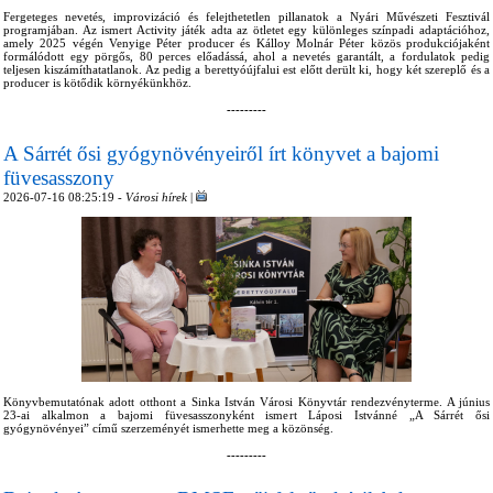
Fergeteges nevetés, improvizáció és felejthetetlen pillanatok a Nyári Művészeti Fesztivál
programjában. Az ismert Activity játék adta az ötletet egy különleges színpadi adaptációhoz,
amely 2025 végén Venyige Péter producer és Kálloy Molnár Péter közös produkciójaként
formálódott egy pörgős, 80 perces előadássá, ahol a nevetés garantált, a fordulatok pedig
teljesen kiszámíthatatlanok. Az pedig a berettyóújfalui est előtt derült ki, hogy két szereplő és a
producer is kötődik környékünkhöz.
---------
A Sárrét ősi gyógynövényeiről írt könyvet a bajomi
füvesasszony
2026-07-16 08:25:19 -
Városi hírek
|
Könyvbemutatónak adott otthont a Sinka István Városi Könyvtár rendezvényterme. A június
23-ai alkalmon a bajomi füvesasszonyként ismert Láposi Istvánné „A Sárrét ősi
gyógynövényei” című szerzeményét ismerhette meg a közönség.
---------