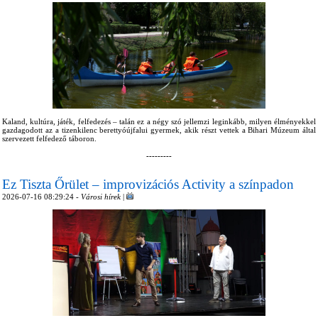
Kaland, kultúra, játék, felfedezés – talán ez a négy szó jellemzi leginkább, milyen élményekkel
gazdagodott az a tizenkilenc berettyóújfalui gyermek, akik részt vettek a Bihari Múzeum által
szervezett felfedező táboron.
---------
Ez Tiszta Őrület – improvizációs Activity a színpadon
2026-07-16 08:29:24 -
Városi hírek
|