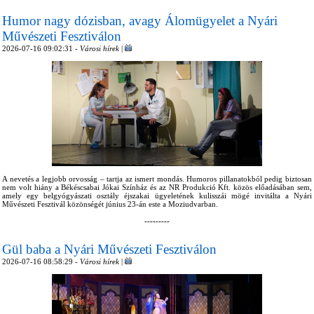
Humor nagy dózisban, avagy Álomügyelet a Nyári
Művészeti Fesztiválon
2026-07-16 09:02:31 -
Városi hírek
|
A nevetés a legjobb orvosság – tartja az ismert mondás. Humoros pillanatokból pedig biztosan
nem volt hiány a Békéscsabai Jókai Színház és az NR Produkció Kft. közös előadásában sem,
amely egy belgyógyászati osztály éjszakai ügyeletének kulisszái mögé invitálta a Nyári
Művészeti Fesztivál közönségét június 23-án este a Moziudvarban.
---------
Gül baba a Nyári Művészeti Fesztiválon
2026-07-16 08:58:29 -
Városi hírek
|