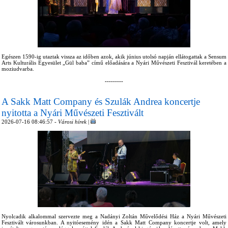
Egészen 1590-ig utaztak vissza az időben azok, akik június utolsó napján ellátogattak a Sensum
Arts Kulturális Egyesület „Gül baba” című előadására a Nyári Művészeti Fesztivál keretében a
moziudvarba.
---------
A Sakk Matt Company és Szulák Andrea koncertje
nyitotta a Nyári Művészeti Fesztivált
2026-07-16 08:46:57 -
Városi hírek
|
Nyolcadik alkalommal szervezte meg a Nadányi Zoltán Művelődési Ház a Nyári Művészeti
Fesztivált városunkban. A nyitóesemény idén a Sakk Matt Company koncertje volt, amely