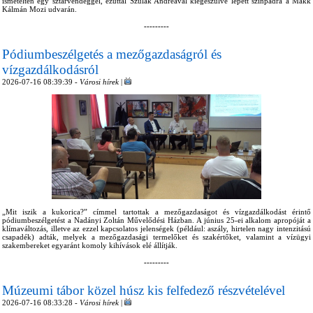
ismételten egy sztárvendéggel, ezúttal Szulák Andreával kiegészülve lépett színpadra a Makk
Kálmán Mozi udvarán.
---------
Pódiumbeszélgetés a mezőgazdaságról és
vízgazdálkodásról
2026-07-16 08:39:39 -
Városi hírek
|
„Mit iszik a kukorica?” címmel tartottak a mezőgazdaságot és vízgazdálkodást érintő
pódiumbeszélgetést a Nadányi Zoltán Művelődési Házban. A június 25-ei alkalom apropóját a
klímaváltozás, illetve az ezzel kapcsolatos jelenségek (például: aszály, hirtelen nagy intenzitású
csapadék) adták, melyek a mezőgazdasági termelőket és szakértőket, valamint a vízügyi
szakembereket egyaránt komoly kihívások elé állítják.
---------
Múzeumi tábor közel húsz kis felfedező részvételével
2026-07-16 08:33:28 -
Városi hírek
|