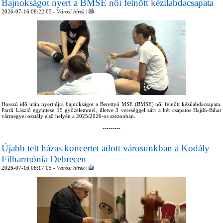
Bajnokságot nyert a BMSE női felnőtt kézilabdacsapata
2026-07-16 08:22:05 -
Városi hírek
|
Hosszú idő után nyert újra bajnokságot a Berettyó MSE (BMSE) női felnőtt kézilabdacsapata.
Pardi László együttese 15 győzelemmel, illetve 3 vereséggel zárt a hét csapatos Hajdú-Bihar
vármegyei osztály első helyén a 2025/2026-os szezonban.
---------
Újabb telt házas koncertet adott városunkban a Kodály
Filharmónia Debrecen
2026-07-16 08:17:05 -
Városi hírek
|