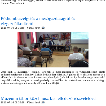
ismételten egy sztárvendéggel, ezúttal Szulák Andreával kiegészülve lépett színpadra a Makk
Kálmán Mozi udvarán.
---------
Pódiumbeszélgetés a mezőgazdaságról és
vízgazdálkodásról
2026-07-16 08:39:39 -
Városi hírek
|
„Mit iszik a kukorica?” címmel tartottak a mezőgazdaságot és vízgazdálkodást érintő
pódiumbeszélgetést a Nadányi Zoltán Művelődési Házban. A június 25-ei alkalom apropóját a
klímaváltozás, illetve az ezzel kapcsolatos jelenségek (például: aszály, hirtelen nagy intenzitású
csapadék) adták, melyek a mezőgazdasági termelőket és szakértőket, valamint a vízügyi
szakembereket egyaránt komoly kihívások elé állítják.
---------
Múzeumi tábor közel húsz kis felfedező részvételével
2026-07-16 08:33:28 -
Városi hírek
|