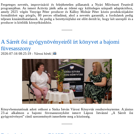
Fergeteges nevetés, improvizáció és felejthetetlen pillanatok a Nyári Művészeti Fesztivál
programjában. Az ismert Activity játék adta az ötletet egy különleges színpadi adaptációhoz,
amely 2025 végén Venyige Péter producer és Kálloy Molnár Péter közös produkciójaként
formálódott egy pörgős, 80 perces előadássá, ahol a nevetés garantált, a fordulatok pedig
teljesen kiszámíthatatlanok. Az pedig a berettyóújfalui est előtt derült ki, hogy két szereplő és a
producer is kötődik környékünkhöz.
---------
A Sárrét ősi gyógynövényeiről írt könyvet a bajomi
füvesasszony
2026-07-16 08:25:19 -
Városi hírek
|
Könyvbemutatónak adott otthont a Sinka István Városi Könyvtár rendezvényterme. A június
23-ai alkalmon a bajomi füvesasszonyként ismert Láposi Istvánné „A Sárrét ősi
gyógynövényei” című szerzeményét ismerhette meg a közönség.
---------