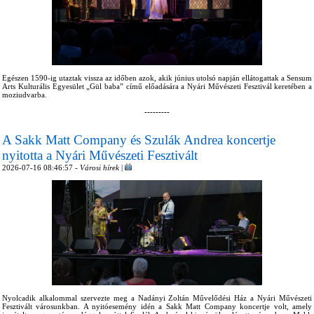
Egészen 1590-ig utaztak vissza az időben azok, akik június utolsó napján ellátogattak a Sensum
Arts Kulturális Egyesület „Gül baba” című előadására a Nyári Művészeti Fesztivál keretében a
moziudvarba.
---------
A Sakk Matt Company és Szulák Andrea koncertje
nyitotta a Nyári Művészeti Fesztivált
2026-07-16 08:46:57 -
Városi hírek
|
Nyolcadik alkalommal szervezte meg a Nadányi Zoltán Művelődési Ház a Nyári Művészeti
Fesztivált városunkban. A nyitóesemény idén a Sakk Matt Company koncertje volt, amely