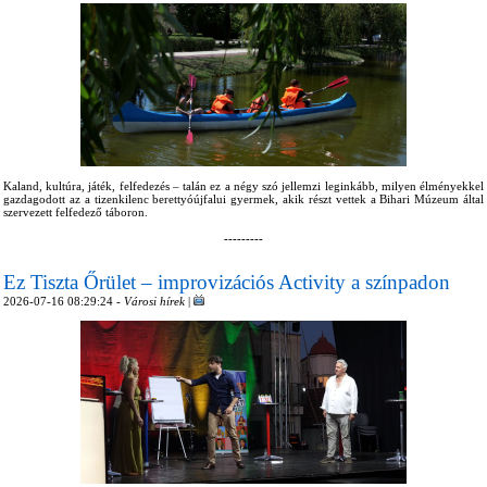
Kaland, kultúra, játék, felfedezés – talán ez a négy szó jellemzi leginkább, milyen élményekkel
gazdagodott az a tizenkilenc berettyóújfalui gyermek, akik részt vettek a Bihari Múzeum által
szervezett felfedező táboron.
---------
Ez Tiszta Őrület – improvizációs Activity a színpadon
2026-07-16 08:29:24 -
Városi hírek
|