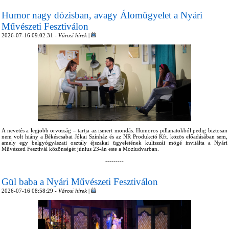
Humor nagy dózisban, avagy Álomügyelet a Nyári
Művészeti Fesztiválon
2026-07-16 09:02:31 -
Városi hírek
|
A nevetés a legjobb orvosság – tartja az ismert mondás. Humoros pillanatokból pedig biztosan
nem volt hiány a Békéscsabai Jókai Színház és az NR Produkció Kft. közös előadásában sem,
amely egy belgyógyászati osztály éjszakai ügyeletének kulisszái mögé invitálta a Nyári
Művészeti Fesztivál közönségét június 23-án este a Moziudvarban.
---------
Gül baba a Nyári Művészeti Fesztiválon
2026-07-16 08:58:29 -
Városi hírek
|