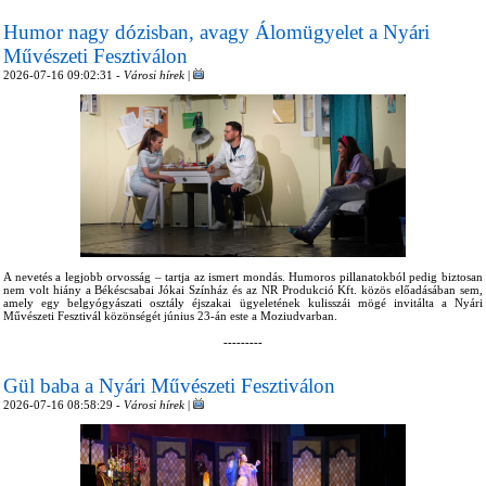
Humor nagy dózisban, avagy Álomügyelet a Nyári
Művészeti Fesztiválon
2026-07-16 09:02:31 -
Városi hírek
|
A nevetés a legjobb orvosság – tartja az ismert mondás. Humoros pillanatokból pedig biztosan
nem volt hiány a Békéscsabai Jókai Színház és az NR Produkció Kft. közös előadásában sem,
amely egy belgyógyászati osztály éjszakai ügyeletének kulisszái mögé invitálta a Nyári
Művészeti Fesztivál közönségét június 23-án este a Moziudvarban.
---------
Gül baba a Nyári Művészeti Fesztiválon
2026-07-16 08:58:29 -
Városi hírek
|