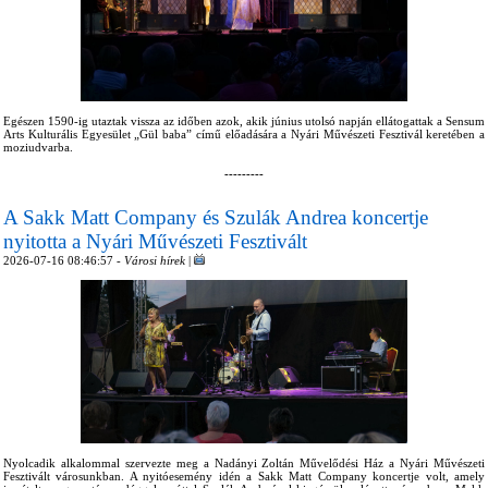
Egészen 1590-ig utaztak vissza az időben azok, akik június utolsó napján ellátogattak a Sensum
Arts Kulturális Egyesület „Gül baba” című előadására a Nyári Művészeti Fesztivál keretében a
moziudvarba.
---------
A Sakk Matt Company és Szulák Andrea koncertje
nyitotta a Nyári Művészeti Fesztivált
2026-07-16 08:46:57 -
Városi hírek
|
Nyolcadik alkalommal szervezte meg a Nadányi Zoltán Művelődési Ház a Nyári Művészeti
Fesztivált városunkban. A nyitóesemény idén a Sakk Matt Company koncertje volt, amely