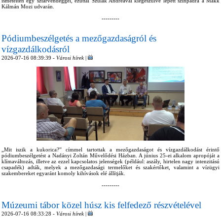
ismételten egy sztárvendéggel, ezúttal Szulák Andreával kiegészülve lépett színpadra a Makk
Kálmán Mozi udvarán.
---------
Pódiumbeszélgetés a mezőgazdaságról és
vízgazdálkodásról
2026-07-16 08:39:39 -
Városi hírek
|
„Mit iszik a kukorica?” címmel tartottak a mezőgazdaságot és vízgazdálkodást érintő
pódiumbeszélgetést a Nadányi Zoltán Művelődési Házban. A június 25-ei alkalom apropóját a
klímaváltozás, illetve az ezzel kapcsolatos jelenségek (például: aszály, hirtelen nagy intenzitású
csapadék) adták, melyek a mezőgazdasági termelőket és szakértőket, valamint a vízügyi
szakembereket egyaránt komoly kihívások elé állítják.
---------
Múzeumi tábor közel húsz kis felfedező részvételével
2026-07-16 08:33:28 -
Városi hírek
|