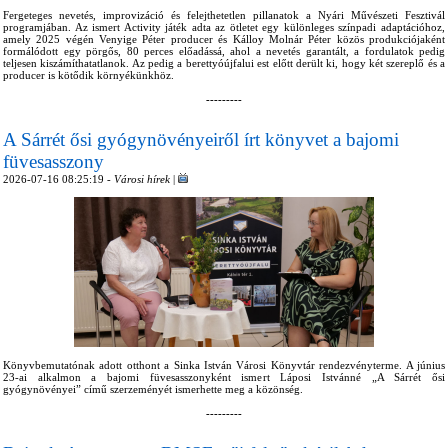
Fergeteges nevetés, improvizáció és felejthetetlen pillanatok a Nyári Művészeti Fesztivál
programjában. Az ismert Activity játék adta az ötletet egy különleges színpadi adaptációhoz,
amely 2025 végén Venyige Péter producer és Kálloy Molnár Péter közös produkciójaként
formálódott egy pörgős, 80 perces előadássá, ahol a nevetés garantált, a fordulatok pedig
teljesen kiszámíthatatlanok. Az pedig a berettyóújfalui est előtt derült ki, hogy két szereplő és a
producer is kötődik környékünkhöz.
---------
A Sárrét ősi gyógynövényeiről írt könyvet a bajomi
füvesasszony
2026-07-16 08:25:19 -
Városi hírek
|
Könyvbemutatónak adott otthont a Sinka István Városi Könyvtár rendezvényterme. A június
23-ai alkalmon a bajomi füvesasszonyként ismert Láposi Istvánné „A Sárrét ősi
gyógynövényei” című szerzeményét ismerhette meg a közönség.
---------