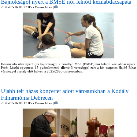
Bajnokságot nyert a BMSE női felnőtt kézilabdacsapata
2026-07-16 08:22:05 -
Városi hírek
|
Hosszú idő után nyert újra bajnokságot a Berettyó MSE (BMSE) női felnőtt kézilabdacsapata.
Pardi László együttese 15 győzelemmel, illetve 3 vereséggel zárt a hét csapatos Hajdú-Bihar
vármegyei osztály első helyén a 2025/2026-os szezonban.
---------
Újabb telt házas koncertet adott városunkban a Kodály
Filharmónia Debrecen
2026-07-16 08:17:05 -
Városi hírek
|