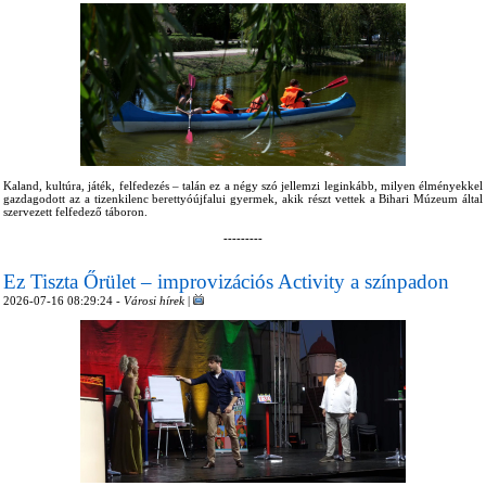
Kaland, kultúra, játék, felfedezés – talán ez a négy szó jellemzi leginkább, milyen élményekkel
gazdagodott az a tizenkilenc berettyóújfalui gyermek, akik részt vettek a Bihari Múzeum által
szervezett felfedező táboron.
---------
Ez Tiszta Őrület – improvizációs Activity a színpadon
2026-07-16 08:29:24 -
Városi hírek
|