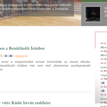
újult Zsinagógát, és ismerhették meg annak történetét
L
tt épületre rengetegen voltak kíváncsiak, a Zsinagóga
E
t.
2
A 
>>
n a Berekfürdői Írótábor
Múze
Hu
>>
ek
Művés
megjegyzés
|
|
|
Gü
>>
ezzel a megzenésített verssel köszöntötte az olvasó délután
A 
>>
A berekfürdői írótábor már nem első alkalommal vendégeskedik
nyito
an.
Pó
>>
vízga
Mú
>>
|
Ez
>>
|
A 
>>
füves
y vitéz Kádár István emlékére
Ba
>>
kézil