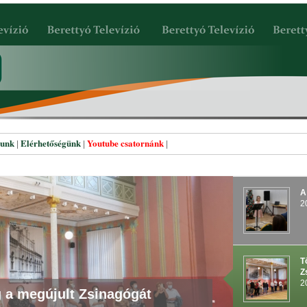
lunk
Elérhetőségünk
Youtube csatornánk
|
|
|
A
2
T
Z
2
 koncertje
 a megújult Zsinagógát
űsor a Zenés Nyári Estéken