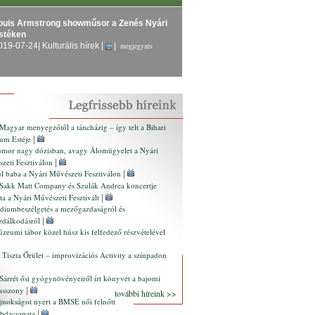
ouis Armstrong showműsor a Zenés Nyári
stéken
019-07-24
| Kulturális hírek |
|
megjegyzés
Magyar menyegzőtől a táncházig – így telt a Bihari
um Estéje
|
mor nagy dózisban, avagy Álomügyelet a Nyári
zeti Fesztiválon
|
l baba a Nyári Művészeti Fesztiválon
|
Sakk Matt Company és Szulák Andrea koncertje
tta a Nyári Művészeti Fesztivált
|
diumbeszélgetés a mezőgazdaságról és
zdálkodásról
|
zeumi tábor közel húsz kis felfedező részvételével
 Tiszta Őrület – improvizációs Activity a színpadon
Sárrét ősi gyógynövényeiről írt könyvet a bajomi
asszony
|
további híreink >>
jnokságot nyert a BMSE női felnőtt
abdacsapata
|