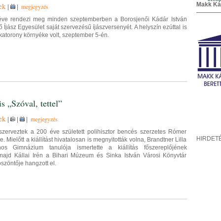
ek
Makk Ká
megjegyzés
|
|
éve rendezi meg minden szeptemberben a Borosjenői Kádár István
jász Egyesület saját szervezésű íjászversenyét. A helyszín ezúttal is
katorony környéke volt, szeptember 5-én.
s „Szóval, tettel”
ek
megjegyzés
|
|
|
t szerveztek a 200 éve született polihisztor bencés szerzetes Rómer
HIRDET
ére. Mielőtt a kiállítást hivatalosan is megnyitották volna, Brandtner Lilla
s Gimnázium tanulója ismertette a kiállítás főszereplőjének
ajd Kállai Irén a Bihari Múzeum és Sinka István Városi Könyvtár
szöntője hangzott el.