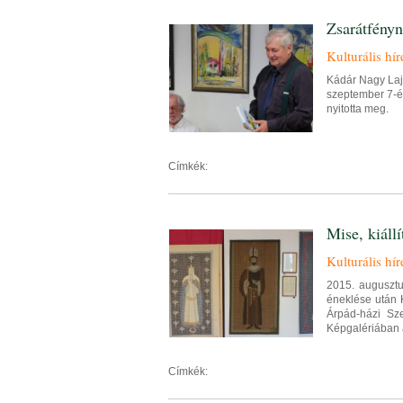
Zsarátfényn
Kulturális hír
Kádár Nagy Lajo
szeptember 7-én
nyitotta meg.
Címkék:
Mise, kiáll
Kulturális hír
2015. augusztu
éneklése után 
Árpád-házi Sze
Képgalériában 
Címkék: