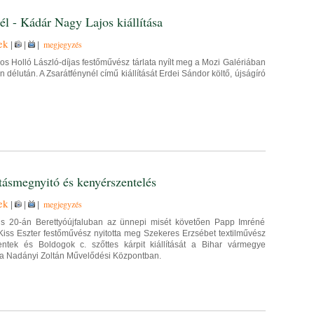
él - Kádár Nagy Lajos kiállítása
ek
megjegyzés
|
|
|
s Holló László-díjas festőművész tárlata nyílt meg a Mozi Galériában
 délután. A Zsarátfénynél című kiállítását Erdei Sándor költő, újságíró
ításmegnyitó és kenyérszentelés
ek
megjegyzés
|
|
|
s 20-án Berettyóújfaluban az ünnepi misét követően Papp Imréné
Kiss Eszter festőművész nyitotta meg Szekeres Erzsébet textilművész
ntek és Boldogok c. szőttes kárpit kiállítását a Bihar vármegye
a Nadányi Zoltán Művelődési Központban.