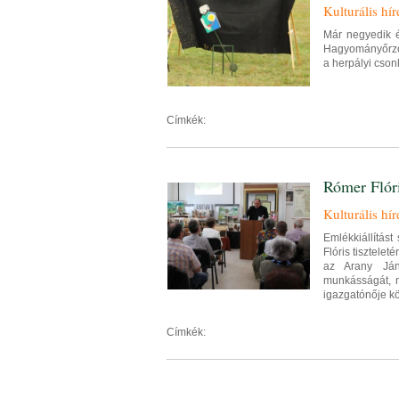
Kulturális hír
Már negyedik 
Hagyományőrző Í
a herpályi cson
Címkék:
Rómer Flóri
Kulturális hír
Emlékkiállítás
Flóris tisztelet
az Arany Jáno
munkásságát, m
igazgatónője kö
Címkék: