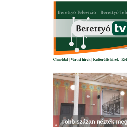
Címoldal
Városi hírek
Kulturális hírek
Ró
|
|
|
A zeneiskola karácsonyi
Több százan nézték meg
Louis Armstrong showm