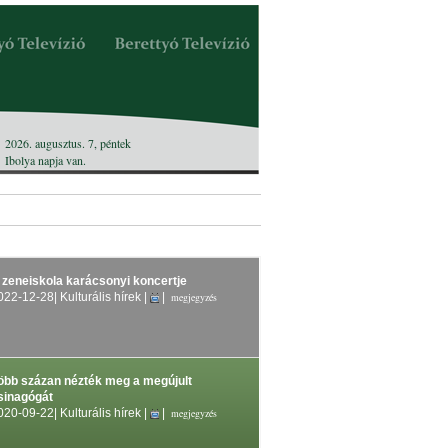
2026. augusztus. 7, péntek
Ibolya
napja van.
 zeneiskola karácsonyi koncertje
022-12-28
| Kulturális hírek |
|
megjegyzés
öbb százan nézték meg a megújult
sinagógát
020-09-22
| Kulturális hírek |
|
megjegyzés