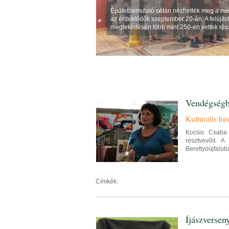
Épületbemutató sétán nézhették meg a meg
az érdeklődők szeptember 20-án. A felújíto
megtekintésén több mint 250-en vettek rész
Vendégségbe
Kulturális hír
Kocsis Csaba 
résztvevőit. 
Berettyóújfalub
Címkék:
Íjászversen