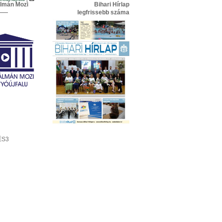
lmán Mozi
Bihari Hírlap
legfrissebb száma
ÉS3